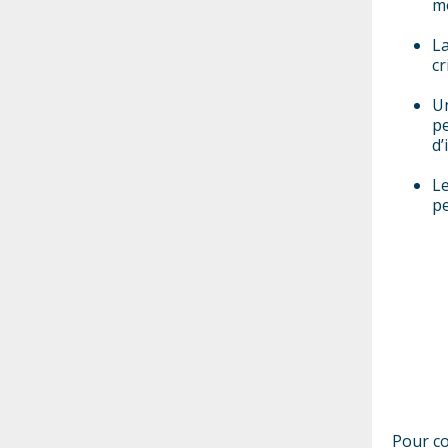
mo
La
cr
Un
pe
d’
Le
pe
Pour co