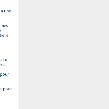
y a une
irmés
x
ielle.
stion
res.
 pour
er pour