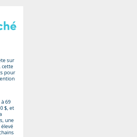
ête sur
 cette
ts pour
tention
 à 69
0 $, et
a
s, une
t élevé
chains