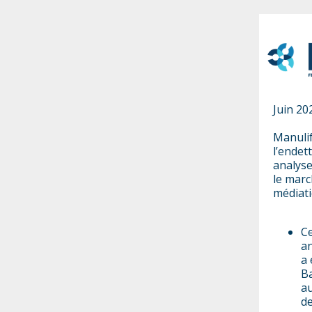
Juin 20
Manulif
l’endet
analyse
le marc
médiati
Ce
an
a 
Ba
au
de